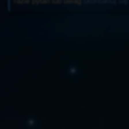
razie pytań lub uwag
skontaktuj si