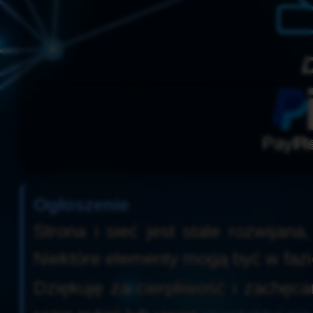
PayPa
Re
Ogłoszenie
Strona i sieć jest stale rozwijana
Niektóre elementy mogą być w fazi
Dziękuję za cierpliwość i zachęc