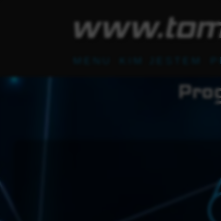
www.tom
MENU
KIM JESTEM
P
Pro